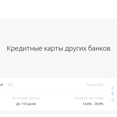
Кредитные карты других банков
ей
ВТБ
Лиц №1000
Льготный период
Процентная ставка
До 110 дней
14,6% - 28,9%