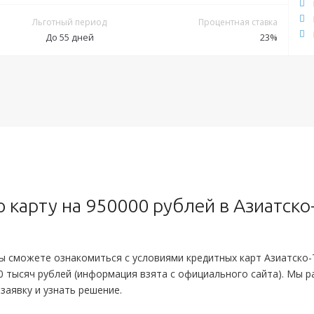
Обязательные:
Паспорт РФ
Льготный период
Процентная ставка
До 55 дней
23%
Дополнительные:
ИНН
СНИЛС
Документы
Обязательные:
Паспорт РФ
Справка 2-НДФЛ
Справка по форме банка
Выписка по зарплатному счету
Дополнительные:
не требуются
карту на 950000 рублей в Азиатско
вы сможете ознакомиться с условиями кредитных карт Азиатско
0 тысяч рублей (информация взята с официального сайта). Мы 
 заявку и узнать решение.