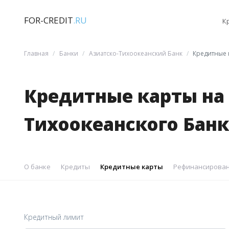
FOR-CREDIT
.RU
К
Главная
Банки
Азиатско-Тихоокеанский Банк
Кредитные 
Кредитные карты на 
Тихоокеанского Банк
О банке
Кредиты
Кредитные карты
Рефинансирован
Кредитный лимит