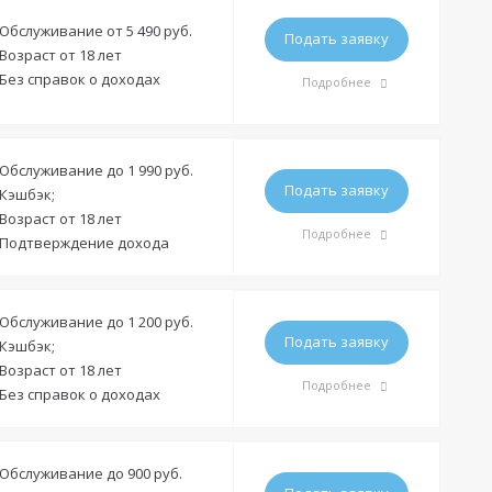
Требования
Обслуживание от 5 490 руб.
Подать заявку
Возраст от 18 лет
Гражданство:
РФ
Без справок о доходах
Подробнее
Регистрация в РФ:
Постоянная
Доход:
от 15 000 руб.
Требования
Обслуживание до 1 990 руб.
Стаж на последнем месте:
—
Подать заявку
Кэшбэк;
Гражданство:
РФ
Общий трудовой стаж:
—
Возраст от 18 лет
Подробнее
Подтверждение дохода
Регистрация в РФ:
Постоянная
Доход:
от 5 000 руб.
Требования
Обслуживание до 1 200 руб.
Стаж на последнем месте:
—
Подать заявку
Кэшбэк;
Гражданство:
РФ
Общий трудовой стаж:
—
Возраст от 18 лет
Подробнее
Без справок о доходах
Регистрация в РФ:
Постоянная
Доход:
от 15 000 руб.
Требования
Обслуживание до 900 руб.
Стаж на последнем месте:
—