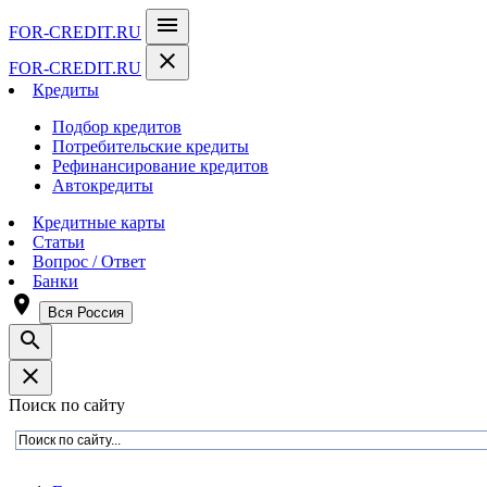
menu
FOR-CREDIT
.RU
close
FOR-CREDIT
.RU
Кредиты
Подбор кредитов
Потребительские кредиты
Рефинансирование кредитов
Автокредиты
Кредитные карты
Статьи
Вопрос / Ответ
Банки
room
Вся Россия
search
close
Поиск по сайту