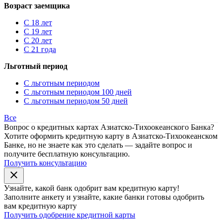
Возраст заемщика
С 18 лет
С 19 лет
С 20 лет
С 21 года
Льготный период
С льготным периодом
С льготным периодом 100 дней
С льготным периодом 50 дней
Все
Вопрос о кредитных картах Азиатско-Тихоокеанского Банка?
Хотите оформить кредитную карту в Азиатско-Тихоокеанском
Банке, но не знаете как это сделать — задайте вопрос и
получите бесплатную консультацию.
Получить консультацию
close
Узнайте, какой банк
одобрит
вам кредитную карту!
Заполните анкету и узнайте, какие банки готовы одобрить
вам кредитную карту
Получить одобрение кредитной карты