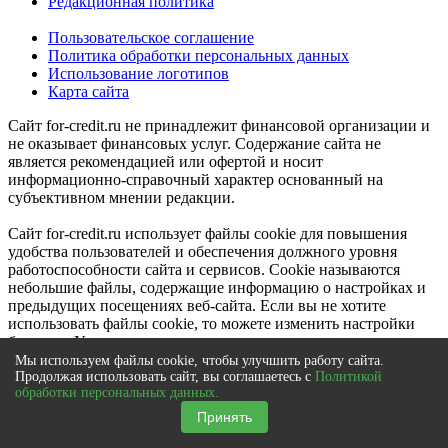
Редакционная политика
Пользовательское соглашение
Политика обработки персональных данных
Использование логотипов
Карта сайта
Сайт for-credit.ru не принадлежит финансовой организации и
не оказывает финансовых услуг. Содержание сайта не
является рекомендацией или офертой и носит
информационно-справочный характер основанный на
субъективном мнении редакции.
Сайт for-credit.ru использует файлы cookie для повышения
удобства пользователей и обеспечения должного уровня
работоспособности сайта и сервисов. Cookie называются
небольшие файлы, содержащие информацию о настройках и
предыдущих посещениях веб-сайта. Если вы не хотите
использовать файлы cookie, то можете изменить настройки
браузера. Условия использования
смотрите здесь
.
Мы используем файлы cookie, чтобы улучшить работу сайта.
Сайт for-credit.ru является составным произведением и
Продолжая использовать сайт, вы соглашаетесь с
Политикой
обработки персональных данных.
представляет собой в том числе каталог товарных знаков
(знаков обслуживания), опубликованных в открытых
Принять
реестрах. Исключительное право на товарные знаки (знаки