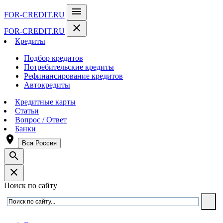
menu
FOR-CREDIT
.RU
close
FOR-CREDIT
.RU
Кредиты
Подбор кредитов
Потребительские кредиты
Рефинансирование кредитов
Автокредиты
Кредитные карты
Статьи
Вопрос / Ответ
Банки
room
Вся Россия
search
close
Поиск по сайту