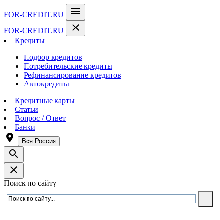
menu
FOR-CREDIT
.RU
close
FOR-CREDIT
.RU
Кредиты
Подбор кредитов
Потребительские кредиты
Рефинансирование кредитов
Автокредиты
Кредитные карты
Статьи
Вопрос / Ответ
Банки
room
Вся Россия
search
close
Поиск по сайту