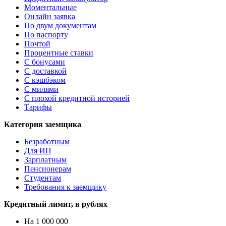
Моментальные
Онлайн заявка
По двум документам
По паспорту
Почтой
Процентные ставки
С бонусами
С доставкой
С кэшбэком
С милями
С плохой кредитной историей
Тарифы
Категория заемщика
Безработным
Для ИП
Зарплатным
Пенсионерам
Студентам
Требования к заемщику
Кредитный лимит, в рублях
На 1 000 000