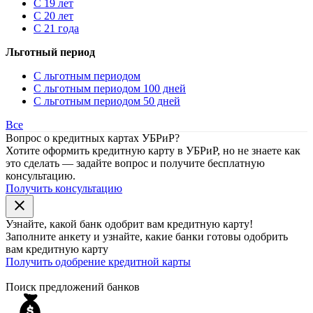
С 19 лет
С 20 лет
С 21 года
Льготный период
С льготным периодом
С льготным периодом 100 дней
С льготным периодом 50 дней
Все
Вопрос о кредитных картах УБРиР?
Хотите оформить кредитную карту в УБРиР, но не знаете как
это сделать — задайте вопрос и получите бесплатную
консультацию.
Получить консультацию
close
Узнайте, какой банк
одобрит
вам кредитную карту!
Заполните анкету и узнайте, какие банки готовы одобрить
вам кредитную карту
Получить одобрение кредитной карты
Поиск предложений банков