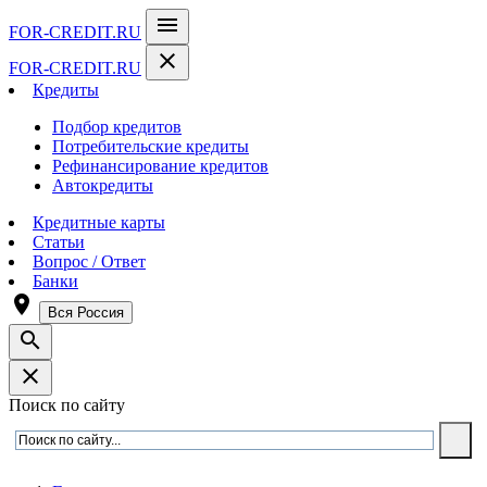
menu
FOR-CREDIT
.RU
close
FOR-CREDIT
.RU
Кредиты
Подбор кредитов
Потребительские кредиты
Рефинансирование кредитов
Автокредиты
Кредитные карты
Статьи
Вопрос / Ответ
Банки
room
Вся Россия
search
close
Поиск по сайту