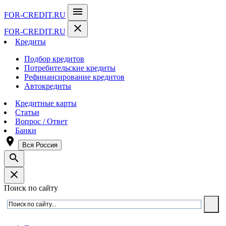
menu
FOR-CREDIT
.RU
close
FOR-CREDIT
.RU
Кредиты
Подбор кредитов
Потребительские кредиты
Рефинансирование кредитов
Автокредиты
Кредитные карты
Статьи
Вопрос / Ответ
Банки
room
Вся Россия
search
close
Поиск по сайту