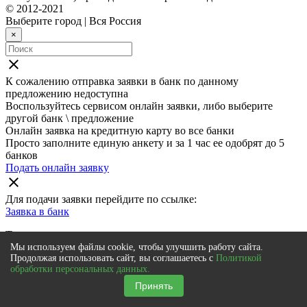
© 2012-2021
Выберите город
|
Вся Россия
×
close
К сожалению отправка заявки в
банк
по данному
предложению недоступна
Воспользуйтесь сервисом онлайн заявки, либо выберите
другой банк \ предложение
Онлайн заявка на кредитную карту во все банки
Просто заполните единую анкету и за 1 час ее одобрят до 5
банков
Подать онлайн заявку
close
Для подачи заявки перейдите по ссылке:
Заявка в
банк
Также мы рекомендуем
Мы используем файлы cookie, чтобы улучшить работу сайта.
Онлайн заявка на кредитную карту во все банки
Продолжая использовать сайт, вы соглашаетесь с
Политикой
обработки персональных данных.
Просто заполните единую анкету и за 1 час ее одобрят до 5
банков
Принять
Подать онлайн заявку