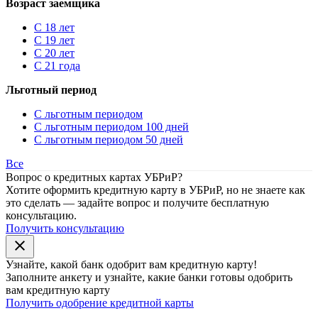
Возраст заемщика
С 18 лет
С 19 лет
С 20 лет
С 21 года
Льготный период
С льготным периодом
С льготным периодом 100 дней
С льготным периодом 50 дней
Все
Вопрос о кредитных картах УБРиР?
Хотите оформить кредитную карту в УБРиР, но не знаете как
это сделать — задайте вопрос и получите бесплатную
консультацию.
Получить консультацию
close
Узнайте, какой банк
одобрит
вам кредитную карту!
Заполните анкету и узнайте, какие банки готовы одобрить
вам кредитную карту
Получить одобрение кредитной карты