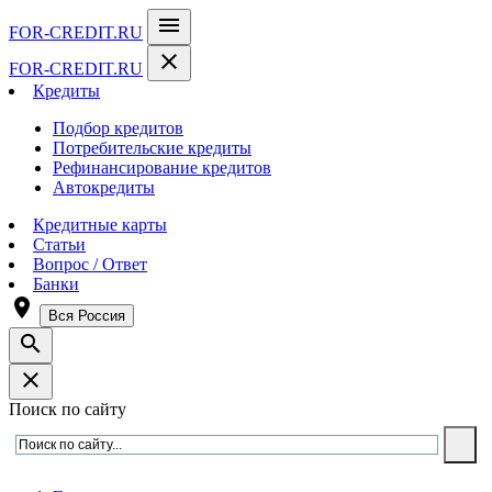
menu
FOR-CREDIT
.RU
close
FOR-CREDIT
.RU
Кредиты
Подбор кредитов
Потребительские кредиты
Рефинансирование кредитов
Автокредиты
Кредитные карты
Статьи
Вопрос / Ответ
Банки
room
Вся Россия
search
close
Поиск по сайту