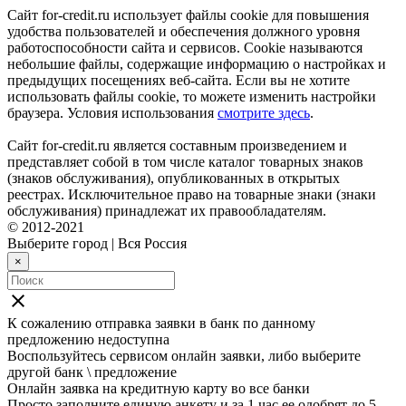
Сайт for-credit.ru использует файлы cookie для повышения
удобства пользователей и обеспечения должного уровня
работоспособности сайта и сервисов. Cookie называются
небольшие файлы, содержащие информацию о настройках и
предыдущих посещениях веб-сайта. Если вы не хотите
использовать файлы cookie, то можете изменить настройки
браузера. Условия использования
смотрите здесь
.
Сайт for-credit.ru является составным произведением и
представляет собой в том числе каталог товарных знаков
(знаков обслуживания), опубликованных в открытых
реестрах. Исключительное право на товарные знаки (знаки
обслуживания) принадлежат их правообладателям.
© 2012-2021
Выберите город
|
Вся Россия
×
close
К сожалению отправка заявки в
банк
по данному
предложению недоступна
Воспользуйтесь сервисом онлайн заявки, либо выберите
другой банк \ предложение
Онлайн заявка на кредитную карту во все банки
Просто заполните единую анкету и за 1 час ее одобрят до 5