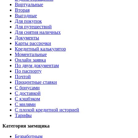
Виртуальные
Вторая
Выгодные
Для покупок
Для путешествий
Для снятия наличных
Документы
Карты рассрочки
Кредитный калькулятор
Моментальные
Онлайн заявка
По двум документам
По паспорту
Почтой
Процентные ставки
С бонусами
С доставкой
С кэшбэком
С милями
С плохой кредитной историей
Тарифы
Категория заемщика
Безработным