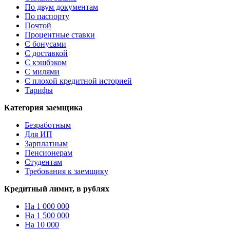
По двум документам
По паспорту
Почтой
Процентные ставки
С бонусами
С доставкой
С кэшбэком
С милями
С плохой кредитной историей
Тарифы
Категория заемщика
Безработным
Для ИП
Зарплатным
Пенсионерам
Студентам
Требования к заемщику
Кредитный лимит, в рублях
На 1 000 000
На 1 500 000
На 10 000