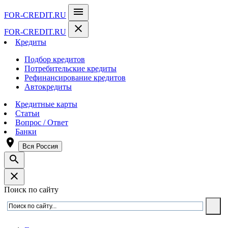
menu
FOR-CREDIT
.RU
close
FOR-CREDIT
.RU
Кредиты
Подбор кредитов
Потребительские кредиты
Рефинансирование кредитов
Автокредиты
Кредитные карты
Статьи
Вопрос / Ответ
Банки
room
Вся Россия
search
close
Поиск по сайту