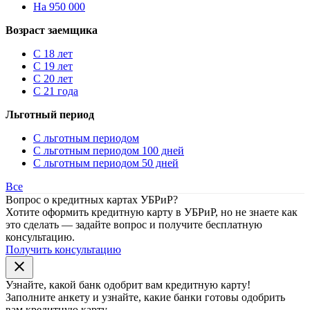
На 950 000
Возраст заемщика
С 18 лет
С 19 лет
С 20 лет
С 21 года
Льготный период
С льготным периодом
С льготным периодом 100 дней
С льготным периодом 50 дней
Все
Вопрос о кредитных картах УБРиР?
Хотите оформить кредитную карту в УБРиР, но не знаете как
это сделать — задайте вопрос и получите бесплатную
консультацию.
Получить консультацию
close
Узнайте, какой банк
одобрит
вам кредитную карту!
Заполните анкету и узнайте, какие банки готовы одобрить
вам кредитную карту