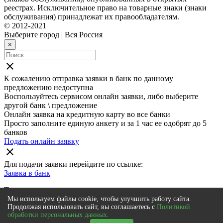
реестрах. Исключительное право на товарные знаки (знаки
обслуживания) принадлежат их правообладателям.
© 2012-2021
Выберите город
|
Вся Россия
×
close
К сожалению отправка заявки в
банк
по данному
предложению недоступна
Воспользуйтесь сервисом онлайн заявки, либо выберите
другой банк \ предложение
Онлайн заявка на кредитную карту во все банки
Просто заполните единую анкету и за 1 час ее одобрят до 5
банков
Подать онлайн заявку
close
Для подачи заявки перейдите по ссылке:
Заявка в
банк
Также мы рекомендуем
Мы используем файлы cookie, чтобы улучшить работу сайта.
Онлайн заявка на кредитную карту во все банки
Продолжая использовать сайт, вы соглашаетесь с
Политикой
обработки персональных данных.
Просто заполните единую анкету и за 1 час ее одобрят до 5