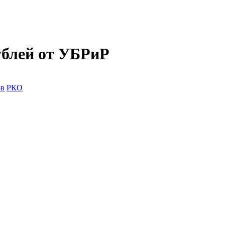
ублей от УБРиР
ов
РКО