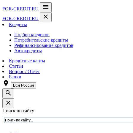
menu
FOR-CREDIT
.RU
close
FOR-CREDIT
.RU
Кредиты
Подбор кредитов
Потребительские кредиты
Рефинансирование кредитов
Автокредиты
Кредитные карты
Статьи
Вопрос / Ответ
Банки
room
Вся Россия
search
close
Поиск по сайту