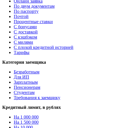
Онлайн заявка
По двум документам
По паспорту
Почтой
Процентные ставки
С бонусами
С доставкой
С кэшбэком
С милями
С плохой кредитной историей
Тарифы
Категория заемщика
Безработным
Для ИП
Зарплатным
Пенсионерам
Студентам
Требования к заемщику
Кредитный лимит, в рублях
На 1 000 000
На 1 500 000
На 10 000