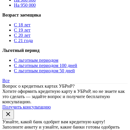
На 950 000
Возраст заемщика
С 18 лет
С 19 лет
С 20 лет
С 21 года
Льготный период
С льготным периодом
С льготным периодом 100 дней
С льготным периодом 50 дней
Все
Вопрос о кредитных картах УБРиР?
Хотите оформить кредитную карту в УБРиР, но не знаете как
это сделать — задайте вопрос и получите бесплатную
консультацию.
Получить консультацию
close
Узнайте, какой банк
одобрит
вам кредитную карту!
Заполните анкету и узнайте, какие банки готовы одобрить