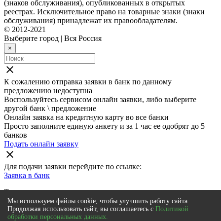
(знаков обслуживания), опубликованных в открытых
реестрах. Исключительное право на товарные знаки (знаки
обслуживания) принадлежат их правообладателям.
© 2012-2021
Выберите город
|
Вся Россия
×
close
К сожалению отправка заявки в
банк
по данному
предложению недоступна
Воспользуйтесь сервисом онлайн заявки, либо выберите
другой банк \ предложение
Онлайн заявка на кредитную карту во все банки
Просто заполните единую анкету и за 1 час ее одобрят до 5
банков
Подать онлайн заявку
close
Для подачи заявки перейдите по ссылке:
Заявка в
банк
Также мы рекомендуем
Мы используем файлы cookie, чтобы улучшить работу сайта.
Онлайн заявка на кредитную карту во все банки
Продолжая использовать сайт, вы соглашаетесь с
Политикой
обработки персональных данных.
Просто заполните единую анкету и за 1 час ее одобрят до 5