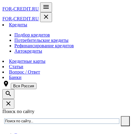
menu
FOR-CREDIT
.RU
close
FOR-CREDIT
.RU
Кредиты
Подбор кредитов
Потребительские кредиты
Рефинансирование кредитов
Автокредиты
Кредитные карты
Статьи
Вопрос / Ответ
Банки
room
Вся Россия
search
close
Поиск по сайту