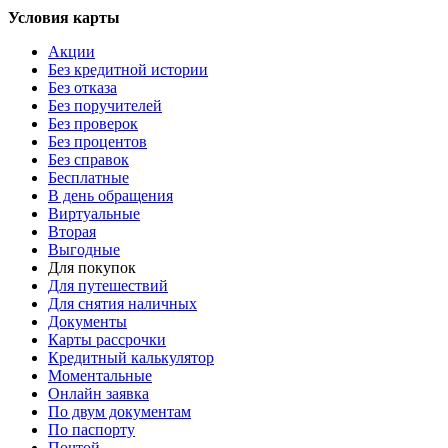
Условия карты
Акции
Без кредитной истории
Без отказа
Без поручителей
Без проверок
Без процентов
Без справок
Бесплатные
В день обращения
Виртуальные
Вторая
Выгодные
Для покупок
Для путешествий
Для снятия наличных
Документы
Карты рассрочки
Кредитный калькулятор
Моментальные
Онлайн заявка
По двум документам
По паспорту
Почтой