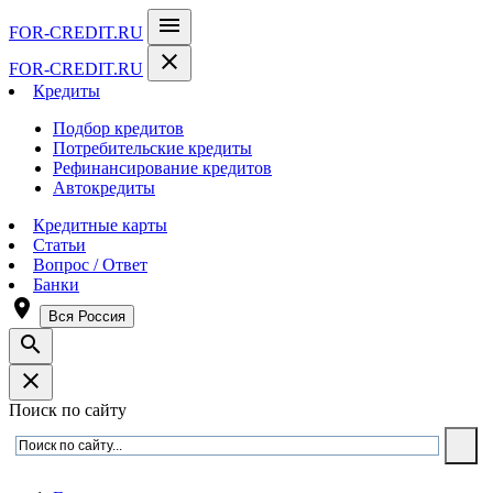
menu
FOR-CREDIT
.RU
close
FOR-CREDIT
.RU
Кредиты
Подбор кредитов
Потребительские кредиты
Рефинансирование кредитов
Автокредиты
Кредитные карты
Статьи
Вопрос / Ответ
Банки
room
Вся Россия
search
close
Поиск по сайту