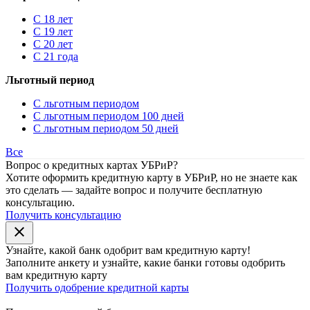
С 18 лет
С 19 лет
С 20 лет
С 21 года
Льготный период
С льготным периодом
С льготным периодом 100 дней
С льготным периодом 50 дней
Все
Вопрос о кредитных картах УБРиР?
Хотите оформить кредитную карту в УБРиР, но не знаете как
это сделать — задайте вопрос и получите бесплатную
консультацию.
Получить консультацию
close
Узнайте, какой банк
одобрит
вам кредитную карту!
Заполните анкету и узнайте, какие банки готовы одобрить
вам кредитную карту
Получить одобрение кредитной карты