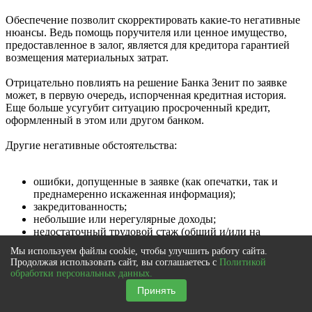
Обеспечение позволит скорректировать какие-то негативные
нюансы. Ведь помощь поручителя или ценное имущество,
предоставленное в залог, является для кредитора гарантией
возмещения материальных затрат.
Отрицательно повлиять на решение Банка Зенит по заявке
может, в первую очередь, испорченная кредитная история.
Еще больше усугубит ситуацию просроченный кредит,
оформленный в этом или другом банком.
Другие негативные обстоятельства:
ошибки, допущенные в заявке (как опечатки, так и
преднамеренно искаженная информация);
закредитованность;
небольшие или нерегулярные доходы;
недостаточный трудовой стаж (общий и/или на
последнем месте работы).
Мы используем файлы cookie, чтобы улучшить работу сайта.
Продолжая использовать сайт, вы соглашаетесь с
Политикой
обработки персональных данных.
Принять
Процент одобрения кредита в Банке Зенит