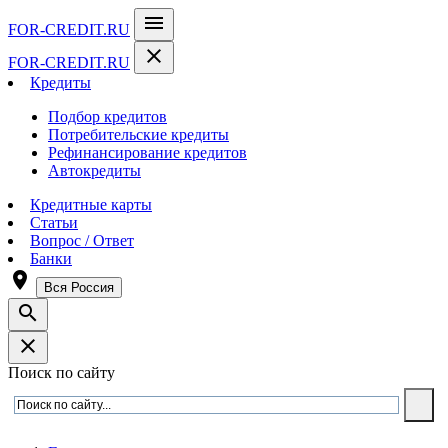
menu
FOR-CREDIT
.RU
close
FOR-CREDIT
.RU
Кредиты
Подбор кредитов
Потребительские кредиты
Рефинансирование кредитов
Автокредиты
Кредитные карты
Статьи
Вопрос / Ответ
Банки
room
Вся Россия
search
close
Поиск по сайту