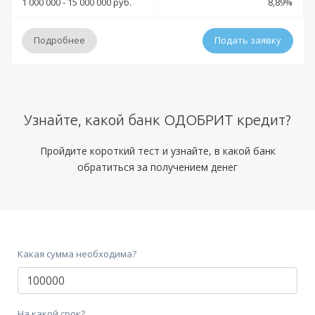
1 000 000 - 15 000 000 руб.
8,89%
Подробнее
Подать заявку
Условия
Узнайте, какой банк ОДОБРИТ кредит?
Решение:
от 30 минут до 1 дня
Получение:
Банковская карта
Банковский счет
Пройдите короткий тест и узнайте, в какой банк
обратиться за получением денег
Оформление:
отделения Банка Зенит; мобильное приложение; онлайн заявка
через официальный сайт;
Тип платежей:
Аннуитетный
Какая сумма необходима?
Документы
Обязательные:
На какой срок?