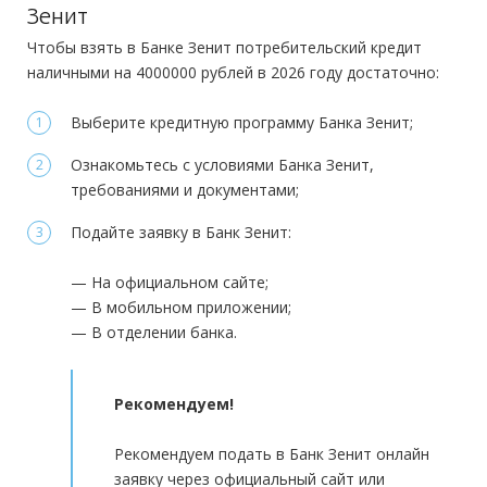
Оформление:
Зенит
в отделении; в мобильном приложении; онлайн заявка через
Дополнительные:
не требуются
Общий трудовой стаж:
—
Чтобы взять в Банке Зенит потребительский кредит
официальный сайт
наличными на 4000000 рублей в 2026 году достаточно:
Тип платежей:
Аннуитетный
Требования
Выберите кредитную программу Банка Зенит;
Гражданство:
РФ
Документы
Ознакомьтесь с условиями Банка Зенит,
Регистрация в РФ:
Постоянная
требованиями и документами;
Обязательные:
Доход:
от 15 000 руб.
Паспорт РФ
Справка 2-НДФЛ
Справка по форме банка
Подайте заявку в Банк Зенит:
Стаж на последнем месте:
—
Дополнительные:
не требуются
— На официальном сайте;
Общий трудовой стаж:
от 1 года
— В мобильном приложении;
— В отделении банка.
Требования
Гражданство:
РФ
Рекомендуем!
Регистрация в РФ:
Постоянная
Рекомендуем подать в Банк Зенит онлайн
Доход:
от 11 100 руб.
заявку через официальный сайт или