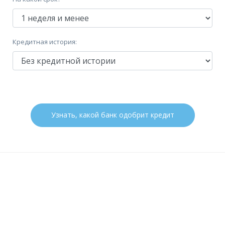
Паспорт РФ
Документы на имущество
Справка 2-НДФЛ
Справка по форме банка
Выписка по зарплатному счету
Дополнительные:
не требуются
Кредитная история:
Требования
Гражданство:
РФ
Регистрация в РФ:
Постоянная
Узнать, какой банк одобрит кредит
Доход:
—
Стаж на последнем месте:
—
Общий трудовой стаж:
—