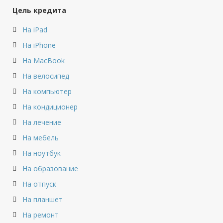
Цель кредита
На iPad
На iPhone
На MacBook
На велосипед
На компьютер
На кондиционер
На лечение
На мебель
На ноутбук
На образование
На отпуск
На планшет
На ремонт