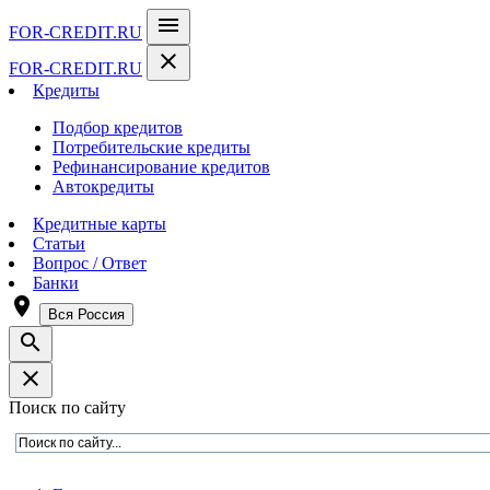
menu
FOR-CREDIT
.RU
close
FOR-CREDIT
.RU
Кредиты
Подбор кредитов
Потребительские кредиты
Рефинансирование кредитов
Автокредиты
Кредитные карты
Статьи
Вопрос / Ответ
Банки
room
Вся Россия
search
close
Поиск по сайту