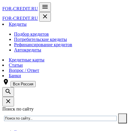
menu
FOR-CREDIT
.RU
close
FOR-CREDIT
.RU
Кредиты
Подбор кредитов
Потребительские кредиты
Рефинансирование кредитов
Автокредиты
Кредитные карты
Статьи
Вопрос / Ответ
Банки
room
Вся Россия
search
close
Поиск по сайту