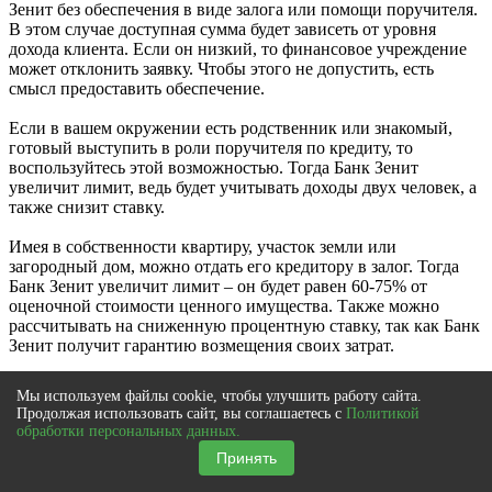
Зенит без обеспечения в виде залога или помощи поручителя.
В этом случае доступная сумма будет зависеть от уровня
дохода клиента. Если он низкий, то финансовое учреждение
может отклонить заявку. Чтобы этого не допустить, есть
смысл предоставить обеспечение.
Если в вашем окружении есть родственник или знакомый,
готовый выступить в роли поручителя по кредиту, то
воспользуйтесь этой возможностью. Тогда Банк Зенит
увеличит лимит, ведь будет учитывать доходы двух человек, а
также снизит ставку.
Имея в собственности квартиру, участок земли или
загородный дом, можно отдать его кредитору в залог. Тогда
Банк Зенит увеличит лимит – он будет равен 60-75% от
оценочной стоимости ценного имущества. Также можно
рассчитывать на сниженную процентную ставку, так как Банк
Зенит получит гарантию возмещения своих затрат.
Мы используем файлы cookie, чтобы улучшить работу сайта.
Подать заявку на нецелевой кредит в Банке
Продолжая использовать сайт, вы соглашаетесь с
Политикой
Зенит
обработки персональных данных.
Принять