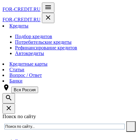
menu
FOR-CREDIT
.RU
close
FOR-CREDIT
.RU
Кредиты
Подбор кредитов
Потребительские кредиты
Рефинансирование кредитов
Автокредиты
Кредитные карты
Статьи
Вопрос / Ответ
Банки
room
Вся Россия
search
close
Поиск по сайту