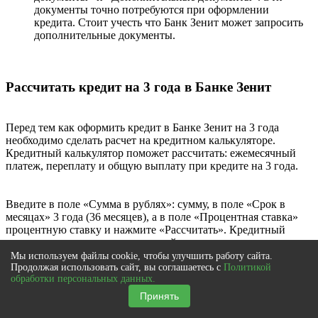
документы точно потребуются при оформлении
кредита. Стоит учесть что Банк Зенит может запросить
дополнительные документы.
Рассчитать кредит на 3 года в Банке Зенит
Перед тем как оформить кредит в Банке Зенит на 3 года
необходимо сделать расчет на кредитном калькуляторе.
Кредитный калькулятор поможет рассчитать: ежемесячный
платеж, переплату и общую выплату при кредите на 3 года.
Введите в поле «Сумма в рублях»: сумму, в поле «Срок в
месяцах» 3 года (36 месяцев), а в поле «Процентная ставка»
процентную ставку и нажмите «Рассчитать». Кредитный
калькулятор покажет ежемесячный платеж, переплату и
общую выплату в Банк Зенит.
Мы используем файлы cookie, чтобы улучшить работу сайта.
Продолжая использовать сайт, вы соглашаетесь с
Политикой
обработки персональных данных.
Выбрать кредит Банка Зенит
Принять
Условия кредита