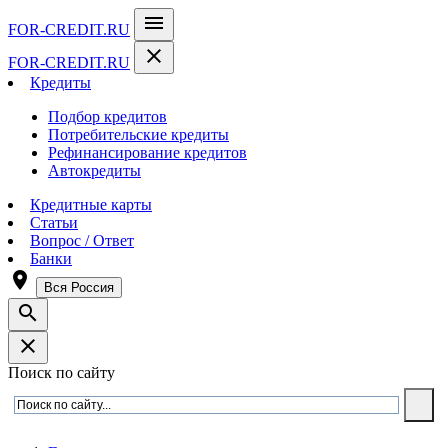
menu
FOR-CREDIT
.RU
close
FOR-CREDIT
.RU
Кредиты
Подбор кредитов
Потребительские кредиты
Рефинансирование кредитов
Автокредиты
Кредитные карты
Статьи
Вопрос / Ответ
Банки
room
Вся Россия
search
close
Поиск по сайту