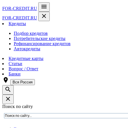
menu
FOR-CREDIT
.RU
close
FOR-CREDIT
.RU
Кредиты
Подбор кредитов
Потребительские кредиты
Рефинансирование кредитов
Автокредиты
Кредитные карты
Статьи
Вопрос / Ответ
Банки
room
Вся Россия
search
close
Поиск по сайту