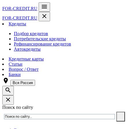
menu
FOR-CREDIT
.RU
close
FOR-CREDIT
.RU
Кредиты
Подбор кредитов
Потребительские кредиты
Рефинансирование кредитов
Автокредиты
Кредитные карты
Статьи
Вопрос / Ответ
Банки
room
Вся Россия
search
close
Поиск по сайту