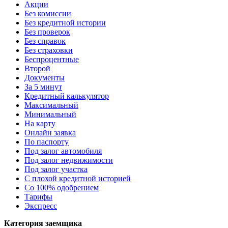
Акции
Без комиссии
Без кредитной истории
Без проверок
Без справок
Без страховки
Беспроцентные
Второй
Документы
За 5 минут
Кредитный калькулятор
Максимальный
Минимальный
На карту
Онлайн заявка
По паспорту
Под залог автомобиля
Под залог недвижимости
Под залог участка
С плохой кредитной историей
Со 100% одобрением
Тарифы
Экспресс
Категория заемщика