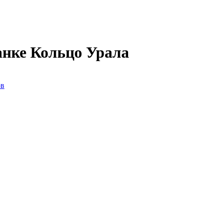
анке Кольцо Урала
ов