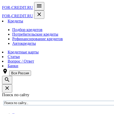
menu
FOR-CREDIT
.RU
close
FOR-CREDIT
.RU
Кредиты
Подбор кредитов
Потребительские кредиты
Рефинансирование кредитов
Автокредиты
Кредитные карты
Статьи
Вопрос / Ответ
Банки
room
Вся Россия
search
close
Поиск по сайту