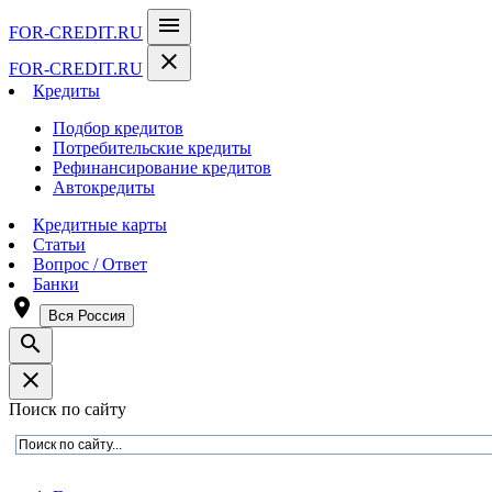
menu
FOR-CREDIT
.RU
close
FOR-CREDIT
.RU
Кредиты
Подбор кредитов
Потребительские кредиты
Рефинансирование кредитов
Автокредиты
Кредитные карты
Статьи
Вопрос / Ответ
Банки
room
Вся Россия
search
close
Поиск по сайту