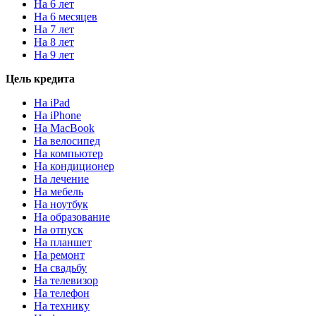
На 6 лет
На 6 месяцев
На 7 лет
На 8 лет
На 9 лет
Цель кредита
На iPad
На iPhone
На MacBook
На велосипед
На компьютер
На кондиционер
На лечение
На мебель
На ноутбук
На образование
На отпуск
На планшет
На ремонт
На свадьбу
На телевизор
На телефон
На технику