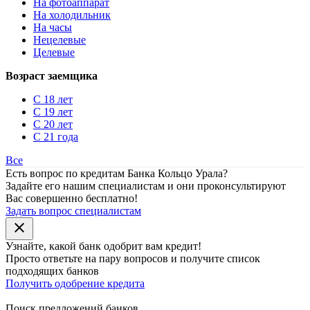
На фотоаппарат
На холодильник
На часы
Нецелевые
Целевые
Возраст заемщика
С 18 лет
С 19 лет
С 20 лет
С 21 года
Все
Есть вопрос по кредитам Банка Кольцо Урала?
Задайте его нашим специалистам и они проконсультируют
Вас совершенно бесплатно!
Задать вопрос специалистам
close
Узнайте, какой банк
одобрит
вам кредит!
Просто ответьте на пару вопросов и получите список
подходящих банков
Получить одобрение кредита
Поиск предложений банков