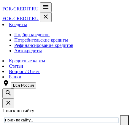
menu
FOR-CREDIT
.RU
close
FOR-CREDIT
.RU
Кредиты
Подбор кредитов
Потребительские кредиты
Рефинансирование кредитов
Автокредиты
Кредитные карты
Статьи
Вопрос / Ответ
Банки
room
Вся Россия
search
close
Поиск по сайту