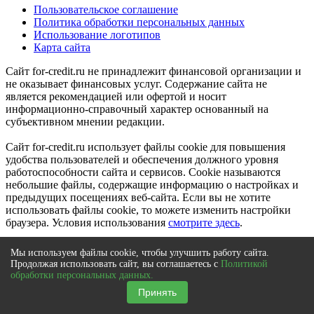
Пользовательское соглашение
Политика обработки персональных данных
Использование логотипов
Карта сайта
Сайт for-credit.ru не принадлежит финансовой организации и
не оказывает финансовых услуг. Содержание сайта не
является рекомендацией или офертой и носит
информационно-справочный характер основанный на
субъективном мнении редакции.
Сайт for-credit.ru использует файлы cookie для повышения
удобства пользователей и обеспечения должного уровня
работоспособности сайта и сервисов. Cookie называются
небольшие файлы, содержащие информацию о настройках и
предыдущих посещениях веб-сайта. Если вы не хотите
использовать файлы cookie, то можете изменить настройки
браузера. Условия использования
смотрите здесь
.
Сайт for-credit.ru является составным произведением и
Мы используем файлы cookie, чтобы улучшить работу сайта.
представляет собой в том числе каталог товарных знаков
Продолжая использовать сайт, вы соглашаетесь с
Политикой
(знаков обслуживания), опубликованных в открытых
обработки персональных данных.
реестрах. Исключительное право на товарные знаки (знаки
Принять
обслуживания) принадлежат их правообладателям.
© 2012-2021