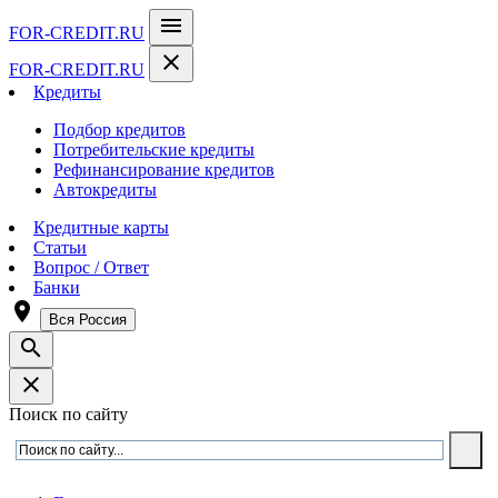
menu
FOR-CREDIT
.RU
close
FOR-CREDIT
.RU
Кредиты
Подбор кредитов
Потребительские кредиты
Рефинансирование кредитов
Автокредиты
Кредитные карты
Статьи
Вопрос / Ответ
Банки
room
Вся Россия
search
close
Поиск по сайту