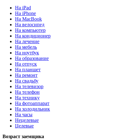
На iPad
На iPhone
На MacBook
На велосипед
На компьютер
На кондиционер
На лечение
На мебель
На ноутбук
На образование
На отпуск
На планшет
На ремонт
На свадьбу
На телевизор
На телефон
На технику
На фотоаппарат
На холодильник
На часы
Нецелевые
Целевые
Возраст заемщика