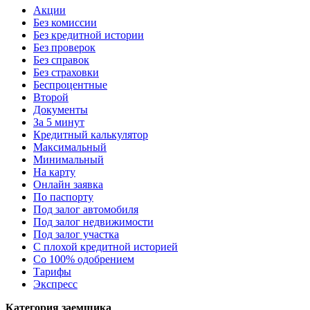
Акции
Без комиссии
Без кредитной истории
Без проверок
Без справок
Без страховки
Беспроцентные
Второй
Документы
За 5 минут
Кредитный калькулятор
Максимальный
Минимальный
На карту
Онлайн заявка
По паспорту
Под залог автомобиля
Под залог недвижимости
Под залог участка
С плохой кредитной историей
Со 100% одобрением
Тарифы
Экспресс
Категория заемщика