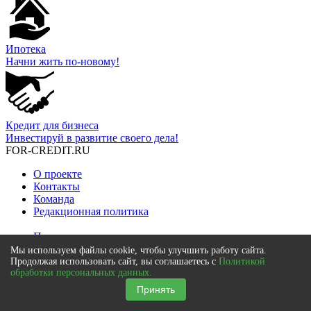
Ипотека
Начни жить по-новому!
Кредит для бизнеса
Инвестируй в развитие своего дела!
FOR-CREDIT
.RU
О проекте
Контакты
Команда
Редакционная политика
Пользовательское соглашение
Политика обработки персональных данных
Мы используем файлы cookie, чтобы улучшить работу сайта.
Использование логотипов
Продолжая использовать сайт, вы соглашаетесь с
Политикой
обработки персональных данных.
Карта сайта
Принять
Сайт for-credit.ru не принадлежит финансовой организации и
не оказывает финансовых услуг. Содержание сайта не