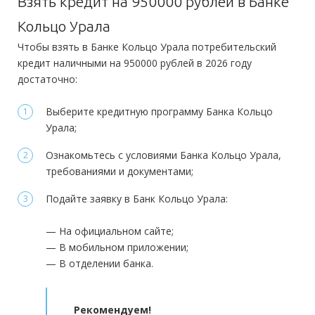
Взять кредит на 950000 рублей в Банке
Паспорт РФ
Справка 2-НДФЛ
Справка по форме банка
Оформление:
Доход:
—
Кольцо Урала
в отделении; в мобильном приложении; онлайн заявка через
Дополнительные:
Стаж на последнем месте:
от 3 месяцев
Чтобы взять в Банке Кольцо Урала потребительский
официальный сайт
Заграничный паспорт
Копия трудовой книжки
ИНН
СНИЛС
кредит наличными на 950000 рублей в 2026 году
Водительское удостоверение
Справка 2-НДФЛ
Общий трудовой стаж:
от 1 года
Тип платежей:
Аннуитетный
достаточно:
Требования
Выберите кредитную программу Банка Кольцо
Документы
Урала;
Гражданство:
РФ
Обязательные:
Ознакомьтесь с условиями Банка Кольцо Урала,
Паспорт РФ
Справка 2-НДФЛ
Справка по форме банка
Регистрация в РФ:
Постоянная
требованиями и документами;
Дополнительные:
не требуются
Доход:
от 10 000 руб.
Подайте заявку в Банк Кольцо Урала:
Стаж на последнем месте:
от 3 месяцев
— На официальном сайте;
Требования
Общий трудовой стаж:
—
— В мобильном приложении;
— В отделении банка.
Гражданство:
РФ
Регистрация в РФ:
Постоянная
Рекомендуем!