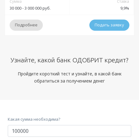
Сумма
Ставка
30 000 - 3 000 000 руб.
9,9%
Подробнее
Подать заявку
Условия
Узнайте, какой банк ОДОБРИТ кредит?
Решение:
до 15 минут
Получение:
Банковская карта
Пройдите короткий тест и узнайте, в какой банк
обратиться за получением денег
Оформление:
отделения Банка Кольцо Урала; мобильное приложение; онлайн
заявка через официальный сайт;
Тип платежей:
Какая сумма необходима?
Документы