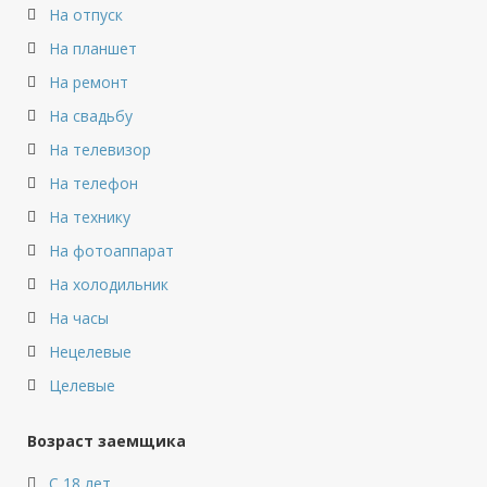
На отпуск
На планшет
На ремонт
На свадьбу
На телевизор
На телефон
На технику
На фотоаппарат
На холодильник
На часы
Нецелевые
Целевые
Возраст заемщика
С 18 лет