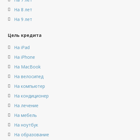
На 8 лет
На 9 лет
Цель кредита
На iPad
На iPhone
На MacBook
На велосипед
На компьютер
На кондиционер
На лечение
На мебель
На ноутбук
На образование