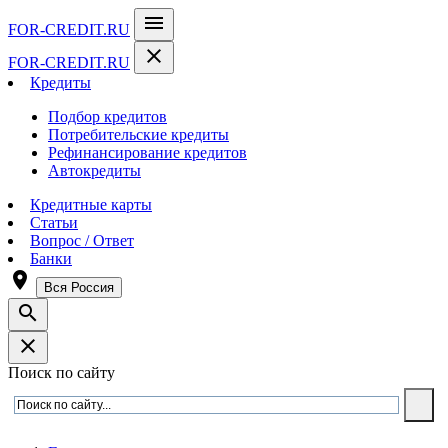
menu
FOR-CREDIT
.RU
close
FOR-CREDIT
.RU
Кредиты
Подбор кредитов
Потребительские кредиты
Рефинансирование кредитов
Автокредиты
Кредитные карты
Статьи
Вопрос / Ответ
Банки
room
Вся Россия
search
close
Поиск по сайту