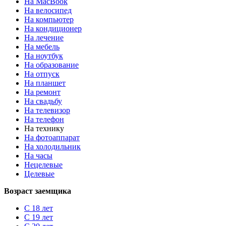
На MacBook
На велосипед
На компьютер
На кондиционер
На лечение
На мебель
На ноутбук
На образование
На отпуск
На планшет
На ремонт
На свадьбу
На телевизор
На телефон
На технику
На фотоаппарат
На холодильник
На часы
Нецелевые
Целевые
Возраст заемщика
С 18 лет
С 19 лет