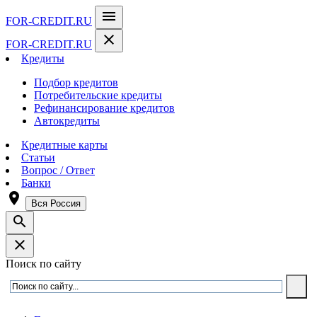
menu
FOR-CREDIT
.RU
close
FOR-CREDIT
.RU
Кредиты
Подбор кредитов
Потребительские кредиты
Рефинансирование кредитов
Автокредиты
Кредитные карты
Статьи
Вопрос / Ответ
Банки
room
Вся Россия
search
close
Поиск по сайту