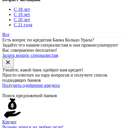
С 18 лет
С 19 лет
С 20 лет
С 21 года
Все
Есть вопрос по кредитам Банка Кольцо Урала?
Задайте его нашим специалистам и они проконсультируют
Вас совершенно бесплатно!
Задать вопрос специалистам
close
Узнайте, какой банк
одобрит
вам кредит!
Просто ответьте на пару вопросов и получите список
подходящих банков
Получить одобрение кредита
Поиск предложений банков
Кредит
Возьми деньги на любые цели!