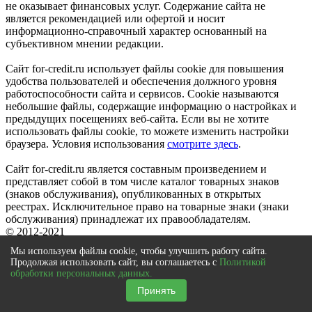
не оказывает финансовых услуг. Содержание сайта не
является рекомендацией или офертой и носит
информационно-справочный характер основанный на
субъективном мнении редакции.
Сайт for-credit.ru использует файлы cookie для повышения
удобства пользователей и обеспечения должного уровня
работоспособности сайта и сервисов. Cookie называются
небольшие файлы, содержащие информацию о настройках и
предыдущих посещениях веб-сайта. Если вы не хотите
использовать файлы cookie, то можете изменить настройки
браузера. Условия использования
смотрите здесь
.
Сайт for-credit.ru является составным произведением и
представляет собой в том числе каталог товарных знаков
(знаков обслуживания), опубликованных в открытых
реестрах. Исключительное право на товарные знаки (знаки
обслуживания) принадлежат их правообладателям.
© 2012-2021
Выберите город
|
Вся Россия
Мы используем файлы cookie, чтобы улучшить работу сайта.
×
Продолжая использовать сайт, вы соглашаетесь с
Политикой
обработки персональных данных.
close
Принять
К сожалению отправка заявки в
банк
по данному