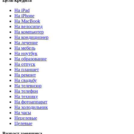
Цель кредита
На iPad
На iPhone
На MacBook
На велосипед
На компьютер
На кондиционер
На лечение
На мебель
На ноутбук
На образование
На отпуск
На планшет
На ремонт
На свадьбу
На телевизор
На телефон
На технику
На фотоаппарат
На холодильник
На часы
Нецелевые
Целевые
Возраст заемщика