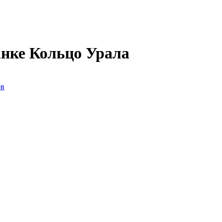
анке Кольцо Урала
ов