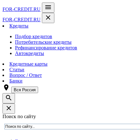
menu
FOR-CREDIT
.RU
close
FOR-CREDIT
.RU
Кредиты
Подбор кредитов
Потребительские кредиты
Рефинансирование кредитов
Автокредиты
Кредитные карты
Статьи
Вопрос / Ответ
Банки
room
Вся Россия
search
close
Поиск по сайту