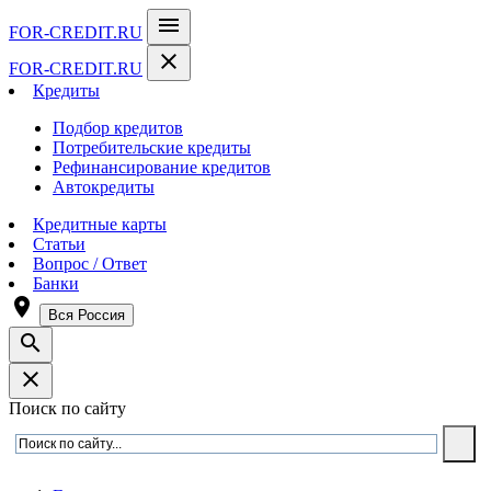
menu
FOR-CREDIT
.RU
close
FOR-CREDIT
.RU
Кредиты
Подбор кредитов
Потребительские кредиты
Рефинансирование кредитов
Автокредиты
Кредитные карты
Статьи
Вопрос / Ответ
Банки
room
Вся Россия
search
close
Поиск по сайту