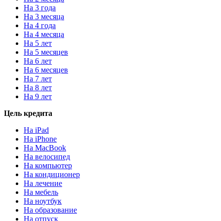
На 3 года
На 3 месяца
На 4 года
На 4 месяца
На 5 лет
На 5 месяцев
На 6 лет
На 6 месяцев
На 7 лет
На 8 лет
На 9 лет
Цель кредита
На iPad
На iPhone
На MacBook
На велосипед
На компьютер
На кондиционер
На лечение
На мебель
На ноутбук
На образование
На отпуск