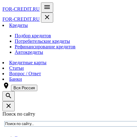
menu
FOR-CREDIT
.RU
close
FOR-CREDIT
.RU
Кредиты
Подбор кредитов
Потребительские кредиты
Рефинансирование кредитов
Автокредиты
Кредитные карты
Статьи
Вопрос / Ответ
Банки
room
Вся Россия
search
close
Поиск по сайту