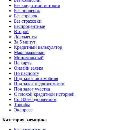
Без комиссии
Без кредитной истории
Без проверок
Без справок
Без страховки
Беспроцентные
Второй
Документы
За 5 минут
Кредитный калькулятор
Максимальный
Минимальный
На карту
Онлайн заявка
По паспорту
Под залог автомобиля
Под залог недвижимости
Под залог участка
С плохой кредитной историей
Со 100% одобрением
Тарифы
Экспресс
Категория заемщика
Без регистрации