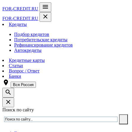
menu
FOR-CREDIT
.RU
close
FOR-CREDIT
.RU
Кредиты
Подбор кредитов
Потребительские кредиты
Рефинансирование кредитов
Автокредиты
Кредитные карты
Статьи
Вопрос / Ответ
Банки
room
Вся Россия
search
close
Поиск по сайту