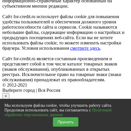
информационно-справочный характер основанный на
субъективном мнении редакции.
Сайт for-credit.ru использует файлы cookie для повышения
удобства пользователей и обеспечения должного уровня
работоспособности сайта и сервисов. Cookie называются
небольшие файлы, содержащие информацию о настройках и
предыдущих посещениях веб-сайта. Если вы не хотите
использовать файлы cookie, то можете изменить настройки
браузера. Условия использования
смотрите здесь
.
Сайт for-credit.ru является составным произведением и
представляет собой в том числе каталог товарных знаков
(знаков обслуживания), опубликованных в открытых
реестрах. Исключительное право на товарные знаки (знаки
обслуживания) принадлежат их правообладателям.
© 2012-2021
Выберите город
|
Вся Россия
×
Мы используем файлы cookie, чтобы улучшить работу сайта.
close
Продолжая использовать сайт, вы соглашаетесь с
Политикой
обработки персональных данных.
К сожалению отправка заявки в
банк
по данному
предложению недоступна
Принять
Воспользуйтесь сервисом онлайн заявки, либо выберите