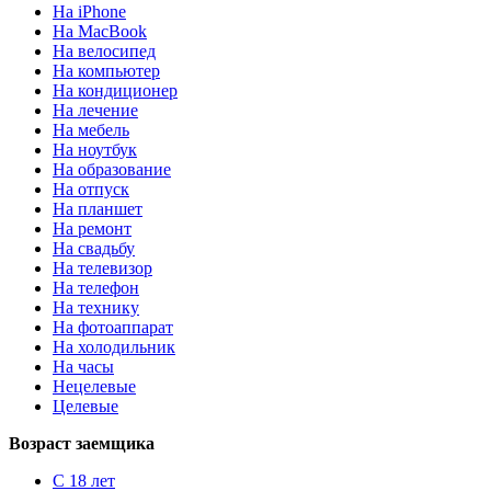
На iPhone
На MacBook
На велосипед
На компьютер
На кондиционер
На лечение
На мебель
На ноутбук
На образование
На отпуск
На планшет
На ремонт
На свадьбу
На телевизор
На телефон
На технику
На фотоаппарат
На холодильник
На часы
Нецелевые
Целевые
Возраст заемщика
С 18 лет