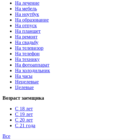
На лечение
На мебель
На ноутбук
На образование
На отпуск
На планшет
На ремонт
На свадьбу
На телевизор
На телефон
На технику
На фотоаппарат
На холодильник
На часы
Нецелевые
Целевые
Возраст заемщика
С 18 лет
С 19 лет
С 20 лет
С 21 года
Все