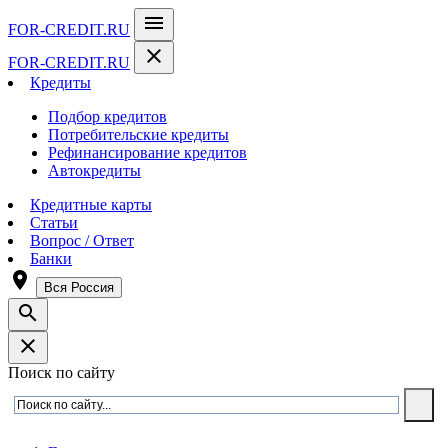
menu
FOR-CREDIT
.RU
close
FOR-CREDIT
.RU
Кредиты
Подбор кредитов
Потребительские кредиты
Рефинансирование кредитов
Автокредиты
Кредитные карты
Статьи
Вопрос / Ответ
Банки
room
Вся Россия
search
close
Поиск по сайту